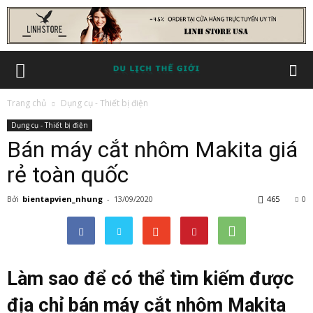
Trang chủ
Dụng cụ - Thiết bị điện
Dụng cụ - Thiết bị điện
Bán máy cắt nhôm Makita giá
rẻ toàn quốc
Bởi
bientapvien_nhung
-
13/09/2020
465
0
Làm sao để có thể tìm kiếm được
địa chỉ bán máy cắt nhôm Makita