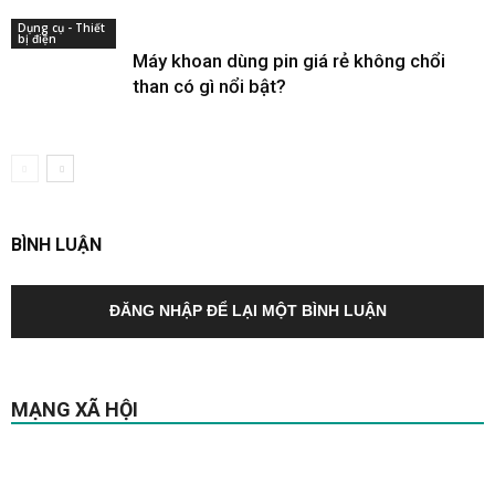
Dụng cụ - Thiết
bị điện
Máy khoan dùng pin giá rẻ không chổi
than có gì nổi bật?
BÌNH LUẬN
ĐĂNG NHẬP ĐỂ LẠI MỘT BÌNH LUẬN
MẠNG XÃ HỘI