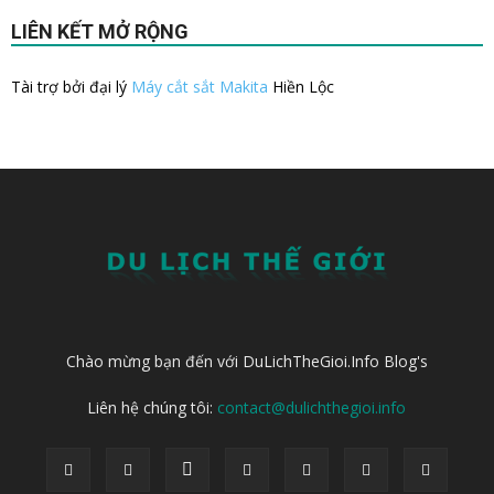
LIÊN KẾT MỞ RỘNG
Tài trợ bởi đại lý
Máy cắt sắt Makita
Hiền Lộc
Chào mừng bạn đến với DuLichTheGioi.Info Blog's
Liên hệ chúng tôi:
contact@dulichthegioi.info