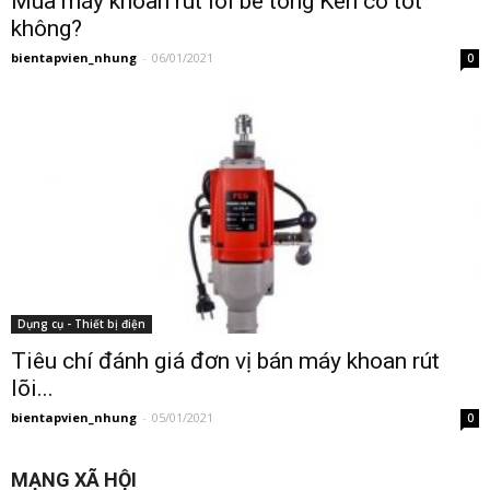
Mua máy khoan rút lõi bê tông Ken có tốt
không?
bientapvien_nhung
-
06/01/2021
0
Dụng cụ - Thiết bị điện
Tiêu chí đánh giá đơn vị bán máy khoan rút
lõi...
bientapvien_nhung
-
05/01/2021
0
MẠNG XÃ HỘI