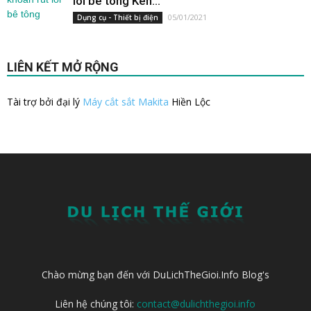
lõi bê tông Ken...
05/01/2021
Dụng cụ - Thiết bị điện
LIÊN KẾT MỞ RỘNG
Tài trợ bởi đại lý
Máy cắt sắt Makita
Hiền Lộc
Chào mừng bạn đến với DuLichTheGioi.Info Blog's
Liên hệ chúng tôi:
contact@dulichthegioi.info